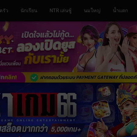
ครัว
นักเรียน
NTR เล่นชู้
นมใหญ่
น้ำแตก