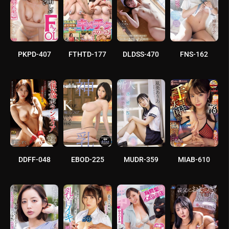
PKPD-407
FTHTD-177
DLDSS-470
FNS-162
DDFF-048
EBOD-225
MUDR-359
MIAB-610