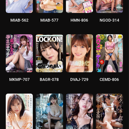
MIAB-562
MIAB-577
HMN-806
NGOD-314
MKMP-707
BAGR-078
DVAJ-729
CEMD-806