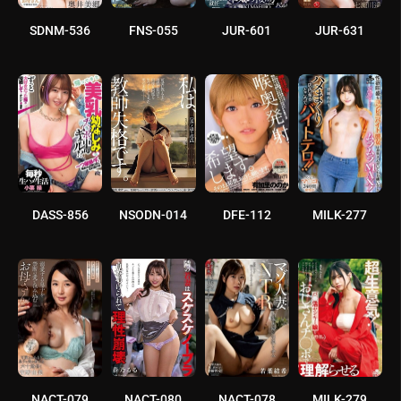
SDNM-536
FNS-055
JUR-601
JUR-631
DASS-856
NSODN-014
DFE-112
MILK-277
NACT-079
NACT-080
NACT-078
MILK-279