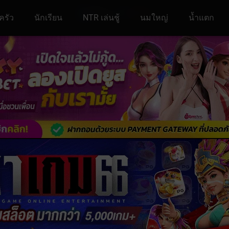
ครัว
นักเรียน
NTR เล่นชู้
นมใหญ่
น้ำแตก