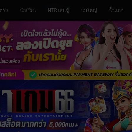
ครัว
นักเรียน
NTR เล่นชู้
นมใหญ่
น้ำแตก