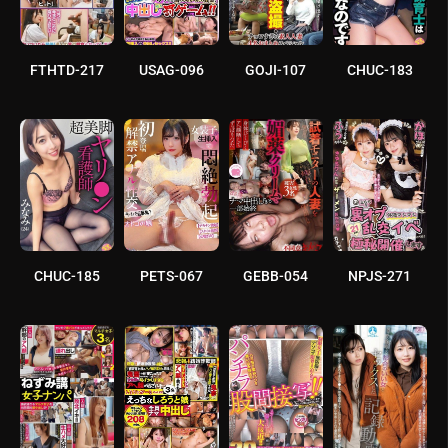
FTHTD-217
USAG-096
GOJI-107
CHUC-183
CHUC-185
PETS-067
GEBB-054
NPJS-271