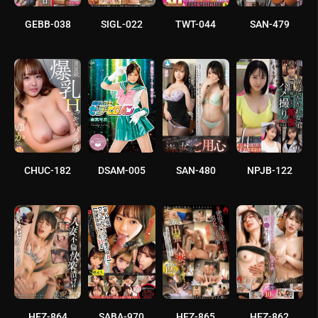
GEBB-038
SIGL-022
TWT-044
SAN-479
CHUC-182
DSAM-005
SAN-480
NPJB-122
HEZ-864
SABA-970
HEZ-865
HEZ-862