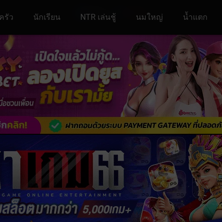
ครัว
นักเรียน
NTR เล่นชู้
นมใหญ่
น้ำแตก