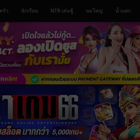
ครัว
นักเรียน
NTR เล่นชู้
นมใหญ่
น้ำแตก