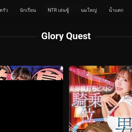
ครัว
นักเรียน
NTR เล่นชู้
นมใหญ่
น้ำแตก
Glory Quest