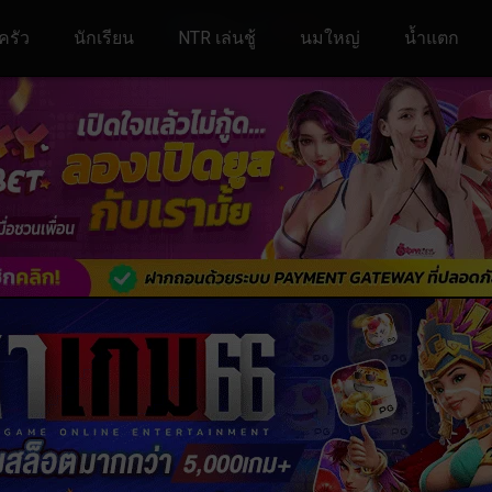
ครัว
นักเรียน
NTR เล่นชู้
นมใหญ่
น้ำแตก