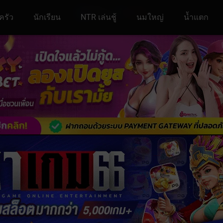
ครัว
นักเรียน
NTR เล่นชู้
นมใหญ่
น้ำแตก