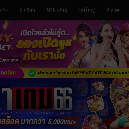
ครัว
นักเรียน
NTR เล่นชู้
นมใหญ่
น้ำแตก