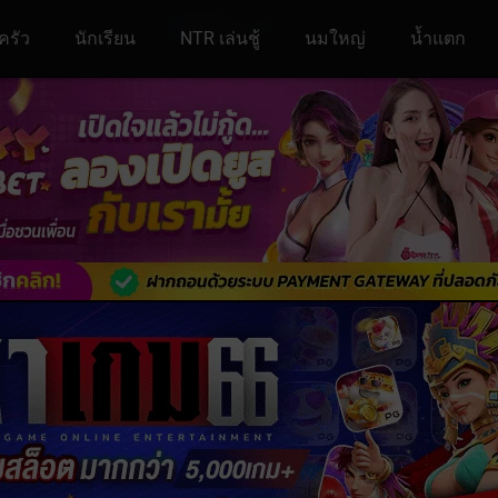
ครัว
นักเรียน
NTR เล่นชู้
นมใหญ่
น้ำแตก