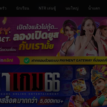
ครัว
นักเรียน
NTR เล่นชู้
นมใหญ่
น้ำแตก