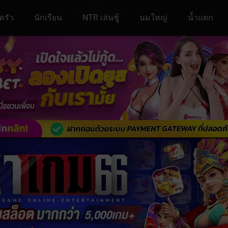
ครัว
นักเรียน
NTR เล่นชู้
นมใหญ่
น้ำแตก