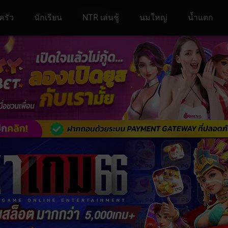
ครัว
นักเรียน
NTR เล่นชู้
นมใหญ่
น้ำแตก