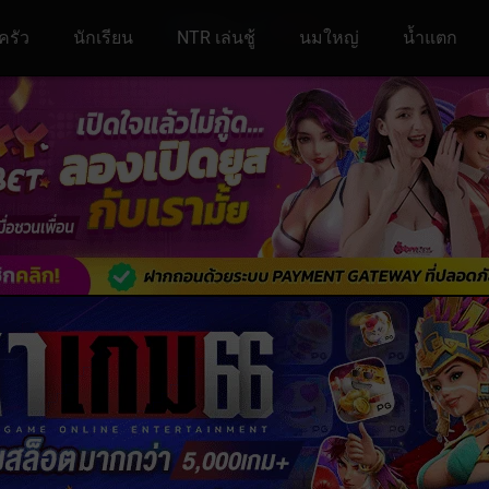
ครัว
นักเรียน
NTR เล่นชู้
นมใหญ่
น้ำแตก