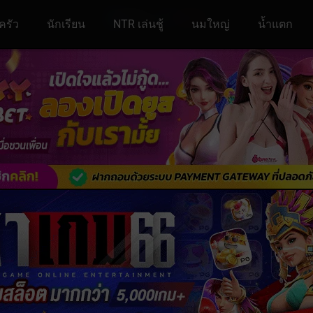
ครัว
นักเรียน
NTR เล่นชู้
นมใหญ่
น้ำแตก