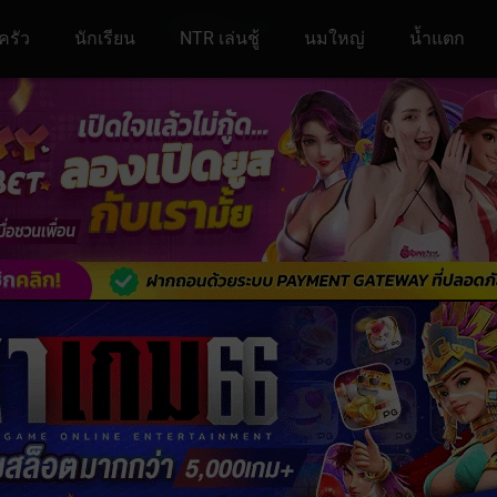
ครัว
นักเรียน
NTR เล่นชู้
นมใหญ่
น้ำแตก