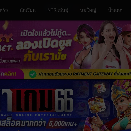
ครัว
นักเรียน
NTR เล่นชู้
นมใหญ่
น้ำแตก