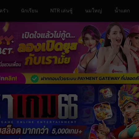
ครัว
นักเรียน
NTR เล่นชู้
นมใหญ่
น้ำแตก