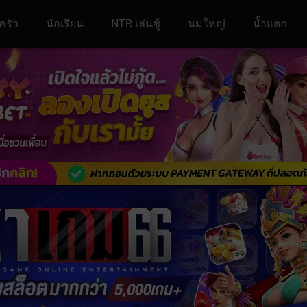
ครัว
นักเรียน
NTR เล่นชู้
นมใหญ่
น้ำแตก