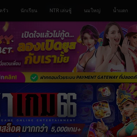
ครัว
นักเรียน
NTR เล่นชู้
นมใหญ่
น้ำแตก