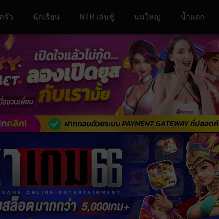
ครัว
นักเรียน
NTR เล่นชู้
นมใหญ่
น้ำแตก