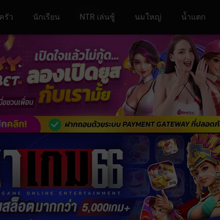
ครัว
นักเรียน
NTR เล่นชู้
นมใหญ่
น้ำแตก