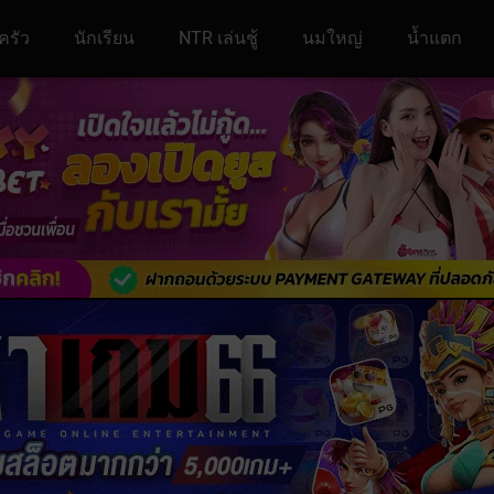
ครัว
นักเรียน
NTR เล่นชู้
นมใหญ่
น้ำแตก