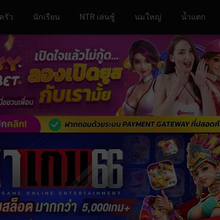
ครัว
นักเรียน
NTR เล่นชู้
นมใหญ่
น้ำแตก