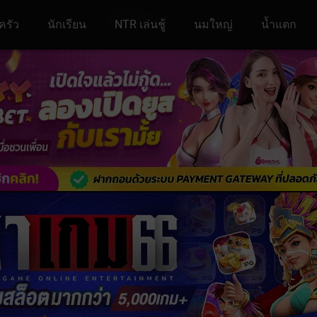
ครัว
นักเรียน
NTR เล่นชู้
นมใหญ่
น้ำแตก