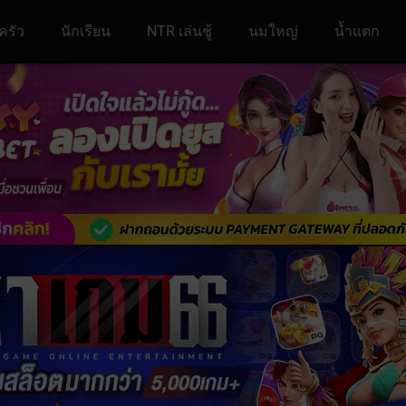
ครัว
นักเรียน
NTR เล่นชู้
นมใหญ่
น้ำแตก