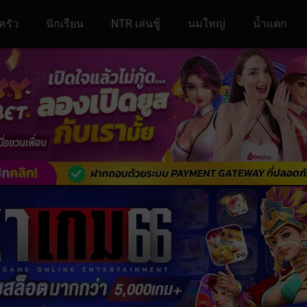
ครัว
นักเรียน
NTR เล่นชู้
นมใหญ่
น้ำแตก