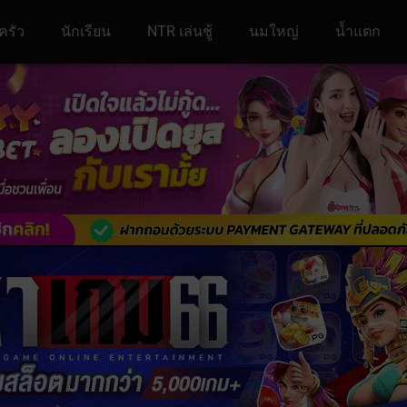
ครัว
นักเรียน
NTR เล่นชู้
นมใหญ่
น้ำแตก