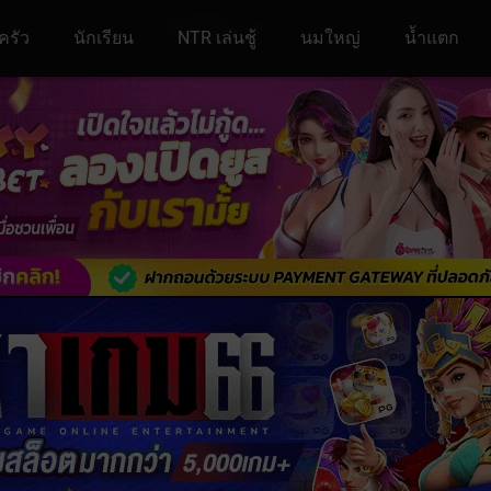
ครัว
นักเรียน
NTR เล่นชู้
นมใหญ่
น้ำแตก