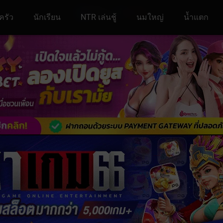
ครัว
นักเรียน
NTR เล่นชู้
นมใหญ่
น้ำแตก