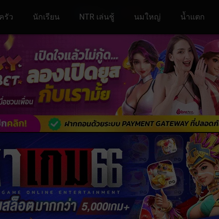
ครัว
นักเรียน
NTR เล่นชู้
นมใหญ่
น้ำแตก