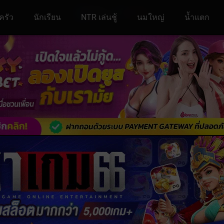
ครัว
นักเรียน
NTR เล่นชู้
นมใหญ่
น้ำแตก