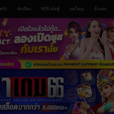
ครัว
นักเรียน
NTR เล่นชู้
นมใหญ่
น้ำแตก