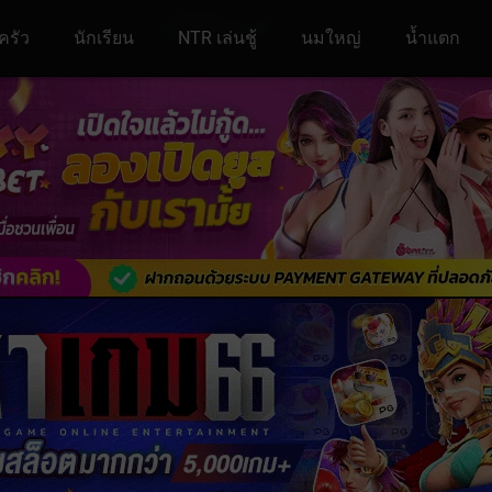
ครัว
นักเรียน
NTR เล่นชู้
นมใหญ่
น้ำแตก