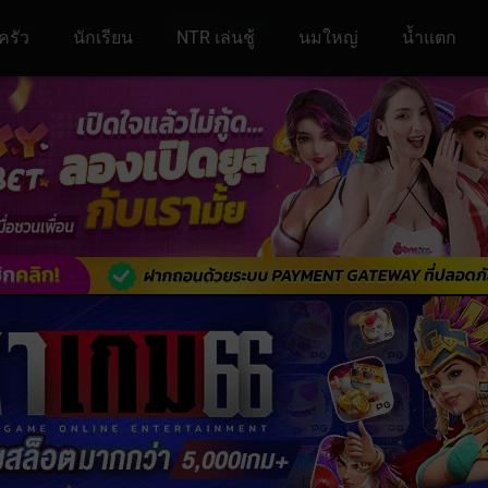
ครัว
นักเรียน
NTR เล่นชู้
นมใหญ่
น้ำแตก