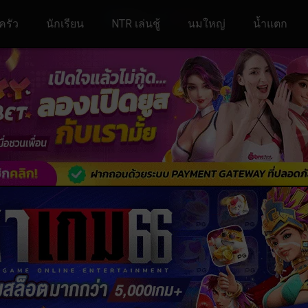
ครัว
นักเรียน
NTR เล่นชู้
นมใหญ่
น้ำแตก