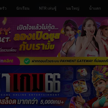
ครัว
นักเรียน
NTR เล่นชู้
นมใหญ่
น้ำแตก