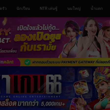
ครัว
นักเรียน
NTR เล่นชู้
นมใหญ่
น้ำแตก