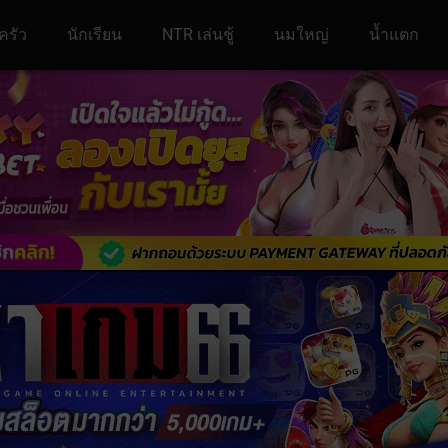
ครัว
นักเรียน
NTR เล่นชู้
นมใหญ่
น้ำแตก