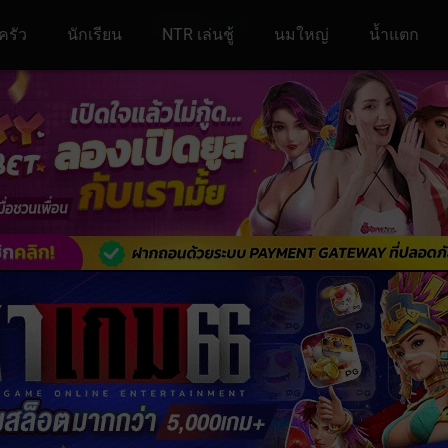
ครัว
นักเรียน
NTR เล่นชู้
นมใหญ่
น้ำแตก