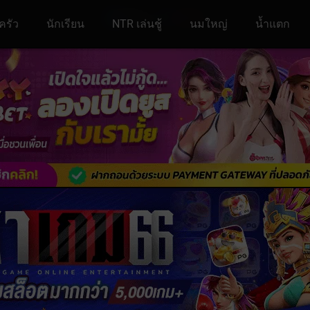
ครัว
นักเรียน
NTR เล่นชู้
นมใหญ่
น้ำแตก