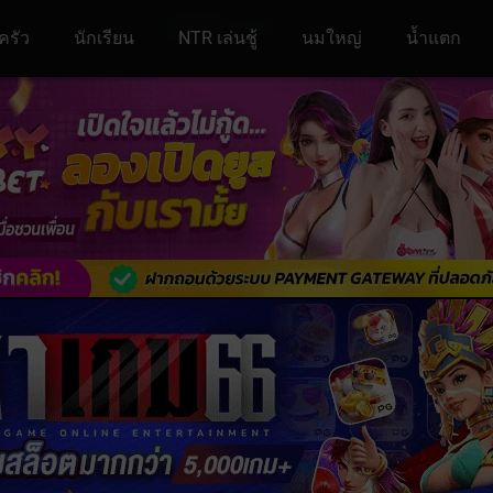
ครัว
นักเรียน
NTR เล่นชู้
นมใหญ่
น้ำแตก