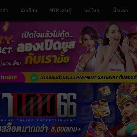
ครัว
นักเรียน
NTR เล่นชู้
นมใหญ่
น้ำแตก