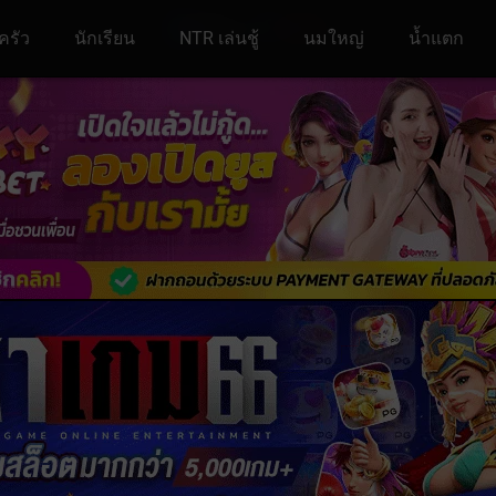
ครัว
นักเรียน
NTR เล่นชู้
นมใหญ่
น้ำแตก