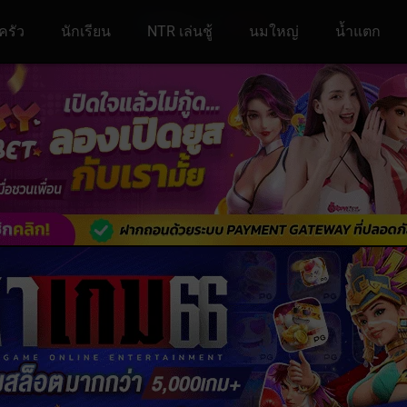
ครัว
นักเรียน
NTR เล่นชู้
นมใหญ่
น้ำแตก