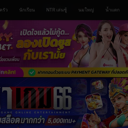
ครัว
นักเรียน
NTR เล่นชู้
นมใหญ่
น้ำแตก