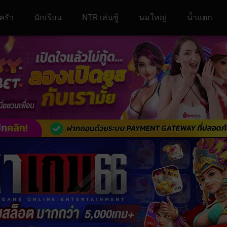
ครัว
นักเรียน
NTR เล่นชู้
นมใหญ่
น้ำแตก