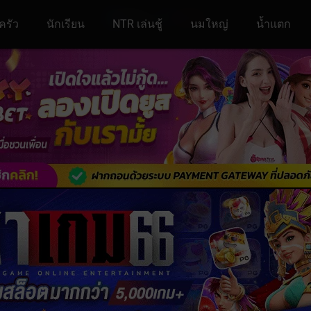
ครัว
นักเรียน
NTR เล่นชู้
นมใหญ่
น้ำแตก